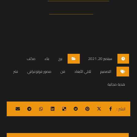
HTML / CSS / JS
مهارات
xtra.com/arabic
موقع إلكتروني
سبتمبر 20, 2021
برج
بناء
مكتب
التصميم
ثلاثي الأبعاد
فن
مصور فوتوغرافي
نشر
هدية مجانية