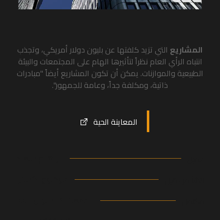
المشاريع
التي تزيد كلفتها عن بليون دولار أمريكي، وتجذب
انتباه الرأي العام نظراً لتأثيرها الهام على المجتمعات والبيئة
الطبيعية والموازنات. يمكن أن تكون المشاريع أيضاً "مبادرات
ذاتية، ومكلفة جداً، وعامة للجمهور".
المعاينة الحية
ابراهيم سعيد
عميل
موضوع اکسترا
انشأ من قبل
الجمعة، ٢٩ شوال، ١٤٤١
مكتمل