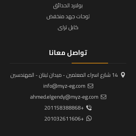
بولارد الحدائق
لوحات جهد منخفض
كابل تراى
تواصل معانا
14 شارع اسراء المعلمين - ميدان لبنان - المهندسين
info@myz-eg.com
ahmed.elgendy@myz-eg.com
+201158388868
+201032611606