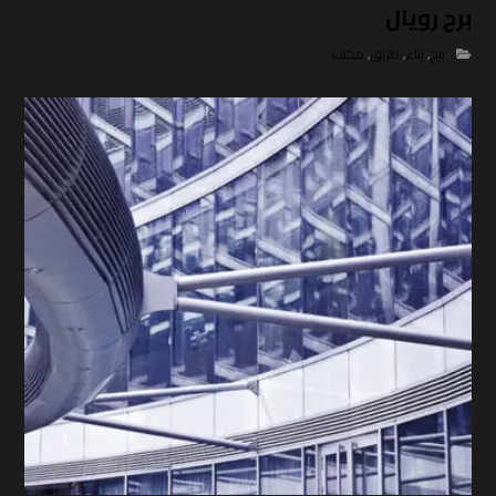
برج رويال
برج
,
بناء
,
طريق
,
مكتب