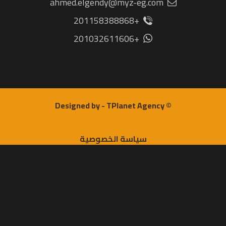
ahmed.elgendy@myz-eg.com
+201158388868
+201032611606
© Designed by - TPlanet Agency
سياسة الخصوصية