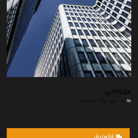
برج زجاجي
بناء
,
طريق
,
مكتب
,
ناطحة سحاب
لاتعلیق