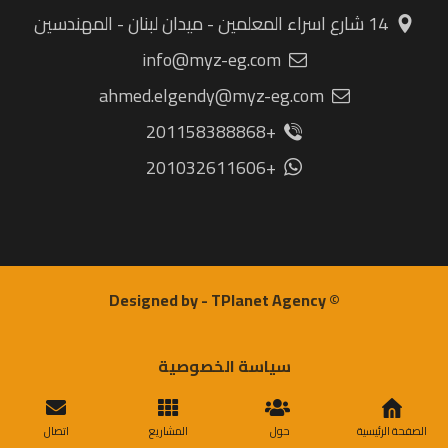
14 شارع اسراء المعلمين - ميدان لبنان - المهندسين
info@myz-eg.com
ahmed.elgendy@myz-eg.com
+201158388868
+201032611606
© Designed by - TPlanet Agency
سياسة الخصوصية
الصفحة الرئيسية
حول
المشاريع
اتصال