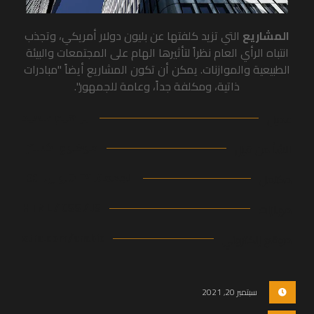
المشاريع
التي تزيد كلفتها عن بليون دولار أمريكي، وتجذب
انتباه الرأي العام نظراً لتأثيرها الهام على المجتمعات والبيئة
الطبيعية والموازنات. يمكن أن تكون المشاريع أيضاً "مبادرات
ذاتية، ومكلفة جداً، وعامة للجمهور".
ابراهيم سعيد
عميل
موضوع اکسترا
انشأ من قبل
الجمعة، ٢٩ شوال، ١٤٤١
مكتمل
HTML / CSS / JS
مهارات
xtra.com/arabic
موقع إلكتروني
سبتمبر 20, 2021