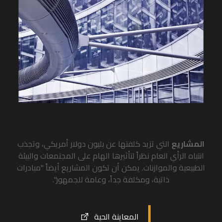
المشاريع
التي تزيد كلفتها عن بليون دولار أمريكي، وتجذب
انتباه الرأي العام نظراً لتأثيرها الهام على المجتمعات والبيئة
الطبيعية والموازنات. يمكن أن تكون المشاريع أيضاً "مبادرات
ذاتية، ومكلفة جداً، وعامة للجمهور".
المعاينة الحية