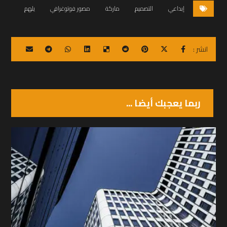
إبداعي
التصميم
ماركة
مصور فوتوغرافي
يلهم
ربما يعجبك أيضا ...