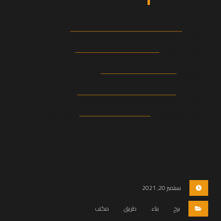
ابراهيم سعيد
عميل
موضوع اکسترا
انشأ من قبل
الجمعة، ٢٩ شوال، ١٤٤١
مكتمل
HTML / CSS / JS
مهارات
xtra.com/arabic
موقع إلكتروني
سبتمبر 20, 2021
برج
بناء
طريق
مكتب