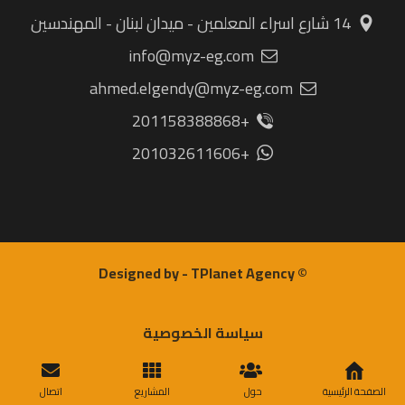
14 شارع اسراء المعلمين - ميدان لبنان - المهندسين
info@myz-eg.com
ahmed.elgendy@myz-eg.com
+201158388868
+201032611606
© Designed by - TPlanet Agency
سياسة الخصوصية
الصفحة الرئيسية
حول
المشاريع
اتصال