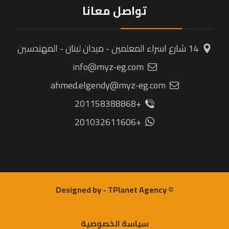
تواصل معانا
14 شارع اسراء المعلمين - ميدان لبنان - المهندسين
info@myz-eg.com
ahmed.elgendy@myz-eg.com
+201158388868
+201032611606
© Designed by - TPlanet Agency
سياسة الخصوصية